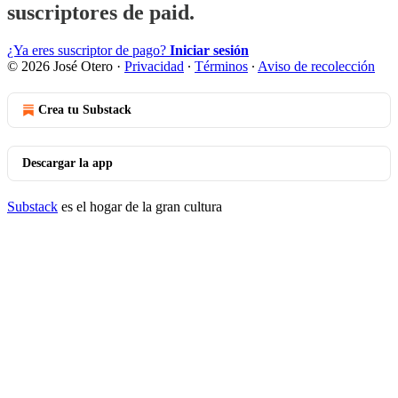
suscriptores de paid.
¿Ya eres suscriptor de pago?
Iniciar sesión
© 2026 José Otero
·
Privacidad
∙
Términos
∙
Aviso de recolección
Crea tu Substack
Descargar la app
Substack
es el hogar de la gran cultura